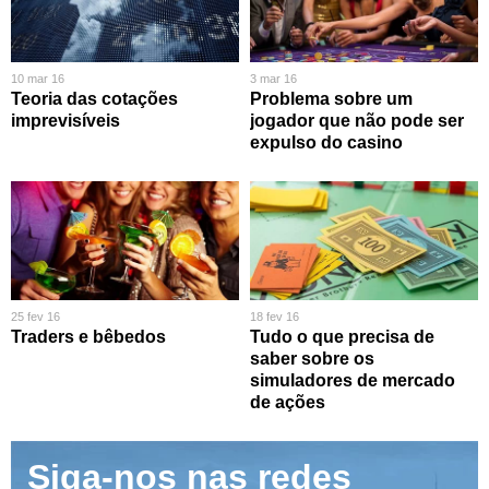
10 mar 16
3 mar 16
Teoria das cotações
Problema sobre um
imprevisíveis
jogador que não pode ser
expulso do casino
25 fev 16
18 fev 16
Traders e bêbedos
Tudo o que precisa de
saber sobre os
simuladores de mercado
de ações
Siga-nos nas redes